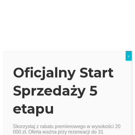
Dom H66
Dom H55
X
Oficjalny Start
Dom H69
Sprzedaży 5
etapu
Dom H53
Skorzystaj z rabatu premierowego w wysokości 20
000 zł. Oferta ważna przy rezerwacji do 31